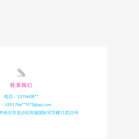
联系我们
电话：1376608**
：529176e**
971@qq.com
齐哈尔市龙沙区尚城国际写字楼11层13号