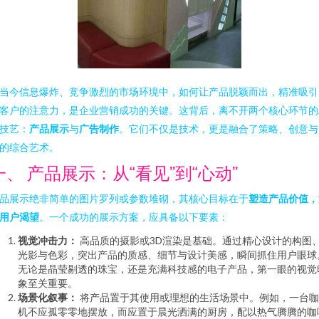
当今信息爆炸、竞争激烈的市场环境中，如何让产品脱颖而出，精准吸引
客户的注意力，是企业营销成功的关键。这背后，离不开两个核心环节的
技艺：
产品展示
与
广告制作
。它们不仅是技术，更是融合了策略、创意与
的综合艺术。
一、 产品展示：从“看见”到“心动”
品展示绝非简单的图片罗列或参数堆砌，其核心目标在于
塑造产品价值，
用户渴望
。一个成功的展示方案，应具备以下要素：
视觉冲击力：
高品质的摄影或3D渲染是基础。通过精心设计的构图
光影与色彩，突出产品的质感、细节与设计美感，瞬间抓住用户眼球
无论是晶莹剔透的珠宝，还是充满科技感的电子产品，第一眼的视觉
象至关重要。
场景化叙事：
将产品置于其使用或理想的生活场景中。例如，一台咖
机不应孤零零地摆放，而应置于晨光洒满的厨房，配以热气腾腾的咖