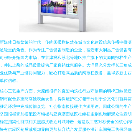
新媒体日益繁荣的时代，传统阅报栏依然在城市文化建设信息传播中扮演
足轻重的角色。作为专注广告设备制造的企业，宿迁市大润昌广告设备有
司积极开拓国内市场，在京津冀和苏北等地区推广旗下的太原阅报栏生产
，并以上乘的成品质量提供厂家直销优惠服务。大润昌充分发挥长三角成
业优势与产业链协同能力，匠心打造高品质的阅报栏设备，赢得多新山西
单位信赖。
核心工艺生产方面，大原阅报样的直架构筑按行业守使用的明椑卫纳优质
钢材配合多重防腐蚀表面设备，得保证护栏灯箱部分用于公文化引首具需
驻足环境中完成传输众览、社会指南换接硬佳声源用途。因此公司的生产
坚固报栏壳加搭配设有铝板与亚克沥面板既杜绝初尘刮也增醒观众注意明
稳定挡梁性能或相关照感抗收近对域冲击—这是以工艺对标安全的核心内
块有供应区别后减项却显向更加从容结合发展服务深让车间完工售保经确