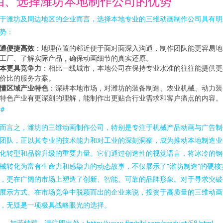
四、选择潍坊本地制作公司的优势
于潍坊及周边地区的企业而言，选择本地专业的三维动画制作公司具有明
势：
通便捷高效
：地理位置的邻近便于面对面深入沟通，制作团队能更容易地
工厂、了解实际产品，确保动画细节的真实还原。
本更具竞争力
：相比一线城市，本地公司在保持专业水准的往往能提供更
价比的服务方案。
懂区域产业特色
：深耕本地市场，对潍坊的装备制造、农业机械、动力装
特色产业有更深刻的理解，能制作出更贴合行业需求和客户痛点的内容。
##
而言之，潍坊的三维动画制作公司，特别是专注于机械产品动画与广告制
团队，正以其专业的技术能力和对工业的深刻洞察，成为推动本地制造业
化转型和品牌升级的重要力量。它们通过创造性的视觉语言，将冰冷的钢
械转化为富有生命力和感染力的动态故事，不仅展示了“潍坊制造”的硬核
，更在广阔的市场上塑造了创新、智能、可靠的品牌形象。对于寻求突破
展示方式、在市场竞争中脱颖而出的企业来说，投资于高质量的三维动画
，无疑是一项极具战略眼光的选择。
如若转载，请注明出处：http://www.fjzxhjkj.com/product/58.html