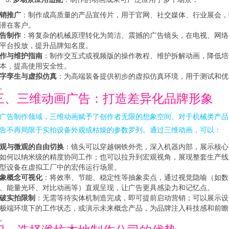
销推广
：制作成高质量的产品宣传片，用于官网、社交媒体、行业展会，
潜在客户。
告制作
：将复杂的机械原理转化为简洁、震撼的广告镜头，在电视、网络
平台投放，提升品牌知名度。
作与维护指南
：制作交互式或视频版的操作教程、维护拆解动画，降低培
本，提高使用安全性。
字孪生与虚拟仿真
：为高端装备提供初步的虚拟仿真环境，用于测试和优
。
三、三维动画广告：打造差异化品牌形象
广告制作领域，三维动画赋予了创作者无限的想象空间。对于机械类产品
告不再局限于实拍设备外观或枯燥的参数罗列。通过三维动画，可以：
观与微观的自由切换
：镜头可以穿越钢铁外壳，深入机器内部，展示核心
如何以纳米级的精度协同工作；也可以拉升到宏观视角，展现整套生产线
型设备在虚拟工厂中的宏伟运行场景。
象概念可视化
：将效率、节能、稳定性等抽象卖点，通过视觉隐喻（如数
、能量光环、对比动画等）直观呈现，让广告更具感染力和记忆点。
破实拍限制
：无需等待实体机制造完成，即可提前启动营销；可以展示设
极端环境下的工作状态，或演示未来概念产品，为品牌注入科技感和前瞻
。