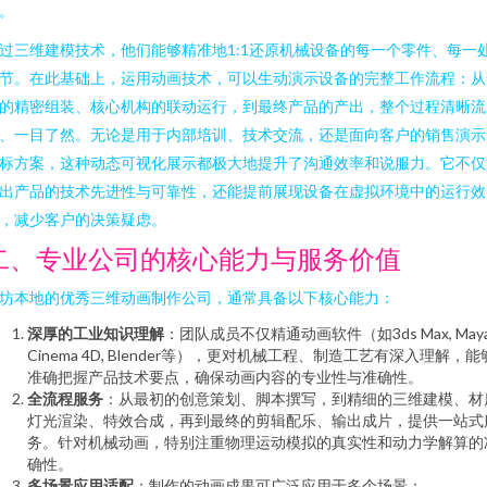
。
过三维建模技术，他们能够精准地1:1还原机械设备的每一个零件、每一
节。在此基础上，运用动画技术，可以生动演示设备的完整工作流程：从
的精密组装、核心机构的联动运行，到最终产品的产出，整个过程清晰流
、一目了然。无论是用于内部培训、技术交流，还是面向客户的销售演示
标方案，这种动态可视化展示都极大地提升了沟通效率和说服力。它不仅
出产品的技术先进性与可靠性，还能提前展现设备在虚拟环境中的运行效
，减少客户的决策疑虑。
二、专业公司的核心能力与服务价值
坊本地的优秀三维动画制作公司，通常具备以下核心能力：
深厚的工业知识理解
：团队成员不仅精通动画软件（如3ds Max, Maya
Cinema 4D, Blender等），更对机械工程、制造工艺有深入理解，能
准确把握产品技术要点，确保动画内容的专业性与准确性。
全流程服务
：从最初的创意策划、脚本撰写，到精细的三维建模、材
灯光渲染、特效合成，再到最终的剪辑配乐、输出成片，提供一站式
务。针对机械动画，特别注重物理运动模拟的真实性和动力学解算的
确性。
多场景应用适配
：制作的动画成果可广泛应用于多个场景：