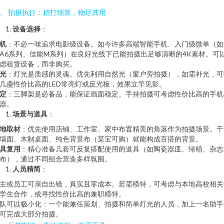
、 拍摄执行：精打细算，物尽其用
设备选择
：
机
：不必一味追求电影级设备。如今许多高端智能手机、入门级微单（如
A6系列、佳能M系列）在良好光线下已能拍摄出足够清晰的4K素材。可
虑租赁设备，而非购买。
光
：灯光是质感的灵魂。优先利用自然光（窗户旁拍摄），如需补光，可
几盏性价比高的LED常亮灯或反光板，效果立竿见影。
定
：三脚架是必备品，能保证画面稳定。手持拍摄可考虑性价比高的手机
器。
场景与道具
：
地取材
：优先使用店铺、工作室、家中布置精美的角落作为拍摄场景。干
墙面、木制桌面、纯色背景布（某宝可购）就能构成百搭的背景。
具复用
：精心准备几套可反复搭配使用的道具（如陶瓷器皿、绿植、杂志
布），通过不同组合营造多样氛围。
人员精简
：
主或员工可亲自出镜，真实且零成本。若需模特，可考虑与本地高校相关
学生合作，或寻找性价比高的兼职模特。
队可以极小化：一个能兼任策划、拍摄和简单灯光的人员，加上一名助手
可完成大部分拍摄。