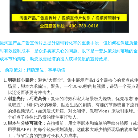
摄淘宝产品广告宣传片是提升店铺转化率的重要手段，但如何在保证质量
时有效控制成本，是众多卖家关心的问题。以下是一套从策划到落地的全
成本节约策略，助您以更经济的投入获得优质的宣传效果。
、 前期策划：精确定位，事半功倍
明确核心目标
：避免“大而全”。集中展示产品1-2个最核心的卖点或
场景，脚本力求简洁、聚焦。一个30-60秒的短视频，讲透一个亮点
比泛泛而谈更有冲击力。
创意先行，巧避高价
：复杂的特效和宏大场景极为烧钱。优先考虑“
意取胜”，利用巧妙的布景、贴近生活的剧情、有趣的节奏或当下流
的短视频形式（如沉浸式开箱、对比测评、教程Vlog）来吸引眼球。
个好点子往往比昂贵的硬件更打动人。
脚本与分镜可视化
：在拍摄前，用文字脚本和简单的手绘分镜图（或
用手机APP）将每个镜头规划清楚。这能极大减少拍摄现场的犹豫和
工，节省宝贵的拍摄时长和人力成本。