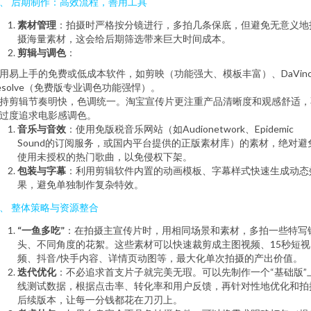
、 后期制作：高效流程，善用工具
素材管理
：拍摄时严格按分镜进行，多拍几条保底，但避免无意义地
摄海量素材，这会给后期筛选带来巨大时间成本。
剪辑与调色
：
用易上手的免费或低成本软件，如剪映（功能强大、模板丰富）、DaVinc
esolve（免费版专业调色功能强悍）。
持剪辑节奏明快，色调统一。淘宝宣传片更注重产品清晰度和观感舒适，
过度追求电影感调色。
音乐与音效
：使用免版税音乐网站（如Audionetwork、Epidemic
Sound的订阅服务，或国内平台提供的正版素材库）的素材，绝对避
使用未授权的热门歌曲，以免侵权下架。
包装与字幕
：利用剪辑软件内置的动画模板、字幕样式快速生成动态
果，避免单独制作复杂特效。
、 整体策略与资源整合
“一鱼多吃”
：在拍摄主宣传片时，用相同场景和素材，多拍一些特写
头、不同角度的花絮。这些素材可以快速裁剪成主图视频、15秒短视
频、抖音/快手内容、详情页动图等，最大化单次拍摄的产出价值。
迭代优化
：不必追求首支片子就完美无瑕。可以先制作一个“基础版”
线测试数据，根据点击率、转化率和用户反馈，再针对性地优化和拍
后续版本，让每一分钱都花在刀刃上。